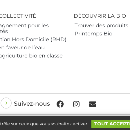
COLLECTIVITÉ
DÉCOUVRIR LA BIO
gnement pour les
Trouver des produits
ités
Printemps Bio
tion Hors Domicile (RHD)
en faveur de l’eau
agriculture bio en classe
Suivez-nous
tique de confidentialité
Mentions légales
ntrôle sur ceux que vous souhaitez activer
TOUT ACCEPT